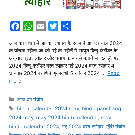
F
W
E
T
S
a
h
m
w
h
आज का पंचांग में आपका स्वागत हैं. आज मैं आपको साल 2024
c
a
a
i
a
के पांचवा महीना जो की मई के महीनें में सम्पूर्ण हिन्दू कैलेंडर के
e
t
i
t
r
अनुसार व्रत, त्यौहार और पंचांग के बारे में बताने जा रहा हूँ. मई
2024 हिन्दू कैलेंडर व्रत त्यौहार मई 2024 व्रत त्यौहार 4
b
s
l
t
e
शनिवार 2024 वरुथिनी एकादशी 5 रविवार 2024 …
Read
o
A
e
more
o
p
r
k
p
Categories
आज का पंचांग
Tags
hindu calendar 2024 may
,
hindu panchang
2024 may
,
may 2024 hindu calendar
,
may
hindu calendar 2024
,
मई 2024 व्रत त्यौहार
,
हिंदी पंचांग