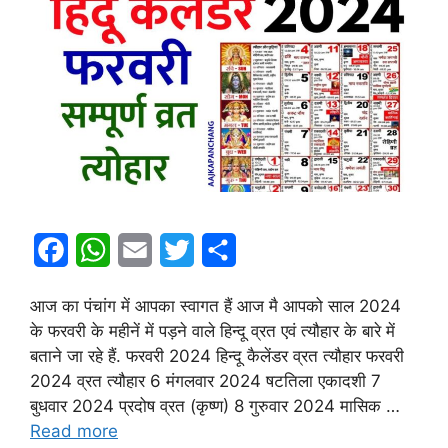
F
W
E
T
S
a
h
m
w
h
आज का पंचांग में आपका स्वागत हैं आज मै आपको साल 2024
c
a
a
i
a
के फरवरी के महीनें में पड़ने वाले हिन्दू व्रत एवं त्यौहार के बारे में
e
t
i
t
r
बताने जा रहे हैं. फरवरी 2024 हिन्दू कैलेंडर व्रत त्यौहार फरवरी
2024 व्रत त्यौहार 6 मंगलवार 2024 षटतिला एकादशी 7
b
s
l
t
e
बुधवार 2024 प्रदोष व्रत (कृष्ण) 8 गुरुवार 2024 मासिक …
o
A
e
Read more