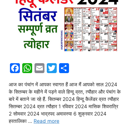
F
W
E
T
S
a
h
m
w
h
आज का पंचांग में आपका स्वागत हैं आज मैं आपको साल 2024
c
a
a
i
a
के सितम्बर के महीने में पड़ने वाले हिन्दू व्रत, त्यौहार और पंचांग के
e
t
i
t
r
बारे में बताने जा रहे हैं. सितम्बर 2024 हिन्दू कैलेंडर व्रत त्यौहार
सितम्बर 2024 व्रत त्यौहार 1 रविवार 2024 मासिक शिवरात्रि
b
s
l
t
e
2 सोमवार 2024 भाद्रपद अमावस्या 6 शुक्रवार 2024
o
A
e
हरतालिका …
Read more
o
p
r