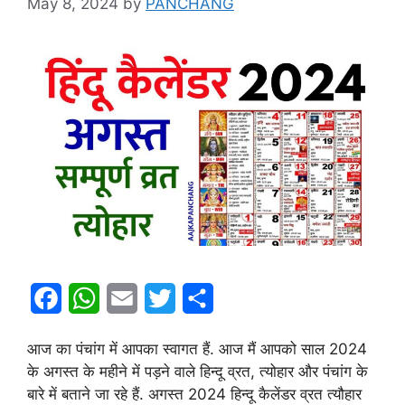
May 8, 2024
by
PANCHANG
F
W
E
T
S
a
h
m
w
h
आज का पंचांग में आपका स्वागत हैं. आज मैं आपको साल 2024
c
a
a
i
a
के अगस्त के महीने में पड़ने वाले हिन्दू व्रत, त्योहार और पंचांग के
e
t
i
t
r
बारे में बताने जा रहे हैं. अगस्त 2024 हिन्दू कैलेंडर व्रत त्यौहार