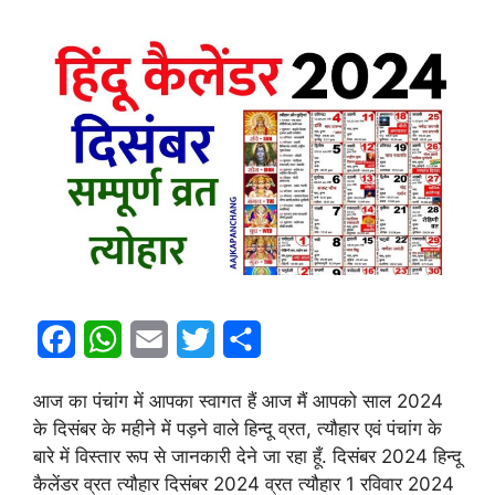
F
W
E
T
S
a
h
m
w
h
आज का पंचांग में आपका स्वागत हैं आज मैं आपको साल 2024
c
a
a
i
a
के दिसंबर के महीने में पड़ने वाले हिन्दू व्रत, त्यौहार एवं पंचांग के
e
t
i
t
r
बारे में विस्तार रूप से जानकारी देने जा रहा हूँ. दिसंबर 2024 हिन्दू
कैलेंडर व्रत त्यौहार दिसंबर 2024 व्रत त्यौहार 1 रविवार 2024
b
s
l
t
e