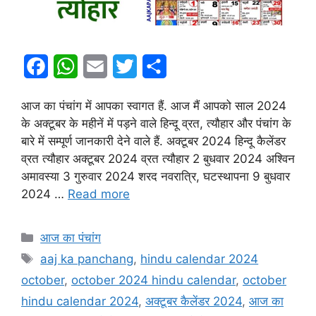
F
W
E
T
S
a
h
m
w
h
आज का पंचांग में आपका स्वागत हैं. आज मैं आपको साल 2024
c
a
a
i
a
के अक्टूबर के महीनें में पड़ने वाले हिन्दू व्रत, त्यौहार और पंचांग के
e
t
i
t
r
बारे में सम्पूर्ण जानकारी देने वाले हैं. अक्टूबर 2024 हिन्दू कैलेंडर
व्रत त्यौहार अक्टूबर 2024 व्रत त्यौहार 2 बुधवार 2024 अश्विन
b
s
l
t
e
अमावस्या 3 गुरुवार 2024 शरद नवरात्रि, घटस्थापना 9 बुधवार
o
A
e
2024 …
Read more
o
p
r
k
p
Categories
आज का पंचांग
Tags
aaj ka panchang
,
hindu calendar 2024
october
,
october 2024 hindu calendar
,
october
hindu calendar 2024
,
अक्टूबर कैलेंडर 2024
,
आज का