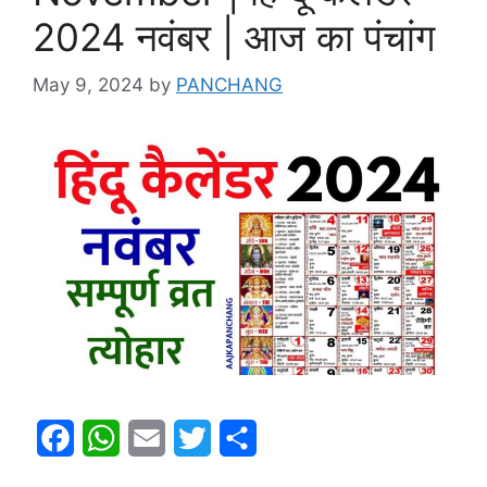
2024 नवंबर | आज का पंचांग
May 9, 2024
by
PANCHANG
F
W
E
T
S
a
h
m
w
h