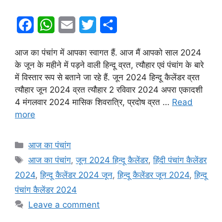
F
W
E
T
S
a
h
m
w
h
आज का पंचांग में आपका स्वागत हैं. आज मैं आपको साल 2024
c
a
a
i
a
के जून के महीने में पड़ने वाली हिन्दू व्रत, त्यौहार एवं पंचांग के बारे
e
t
i
t
r
में विस्तार रूप से बताने जा रहे हैं. जून 2024 हिन्दू कैलेंडर व्रत
त्यौहार जून 2024 व्रत त्यौहार 2 रविवार 2024 अपरा एकादशी
b
s
l
t
e
4 मंगलवार 2024 मासिक शिवरात्रि, प्रदोष व्रत …
Read
o
A
e
more
o
p
r
k
p
Categories
आज का पंचांग
Tags
आज का पंचांग
,
जून 2024 हिन्दू कैलेंडर
,
हिंदी पंचांग कैलेंडर
2024
,
हिन्दू कैलेंडर 2024 जून
,
हिन्दू कैलेंडर जून 2024
,
हिन्दू
पंचांग कैलेंडर 2024
Leave a comment