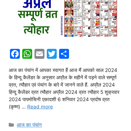
F
W
E
T
S
a
h
m
w
h
आज का पंचांग में आपका स्वागत हैं आज मैं आपको साल 2024
c
a
a
i
a
के हिन्दू कैलेंडर के अनुसार अप्रैल के महीनें में पड़ने वाले सम्पूर्ण
e
t
i
t
r
व्रत, त्यौहार एवं पंचांग के बारे में जानने वाले हैं. अप्रैल 2024
हिन्दू कैलेंडर व्रत त्यौहार अप्रैल 2024 व्रत त्यौहार 5 शुक्रवार
b
s
l
t
e
2024 पापमोचिनी एकादशी 6 शनिवार 2024 प्रदोष व्रत
o
A
e
(कृष्ण) …
Read more
o
p
r
k
p
Categories
आज का पंचांग