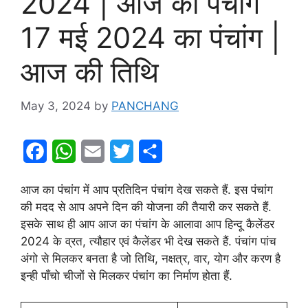
2024 | आज का पंचांग
17 मई 2024 का पंचांग |
आज की तिथि
May 3, 2024
by
PANCHANG
F
W
E
T
S
a
h
m
w
h
आज का पंचांग में आप प्रतिदिन पंचांग देख सकते हैं. इस पंचांग
c
a
a
i
a
की मदद से आप अपने दिन की योजना की तैयारी कर सकते हैं.
e
t
i
t
r
इसके साथ ही आप आज का पंचांग के आलावा आप हिन्दू कैलेंडर
2024 के व्रत, त्यौहार एवं कैलेंडर भी देख सकते हैं. पंचांग पांच
b
s
l
t
e
अंगो से मिलकर बनता है जो तिथि, नक्षत्र, वार, योग और करण है
o
A
e
इन्ही पाँचो चीजों से मिलकर पंचांग का निर्माण होता हैं.
o
p
r