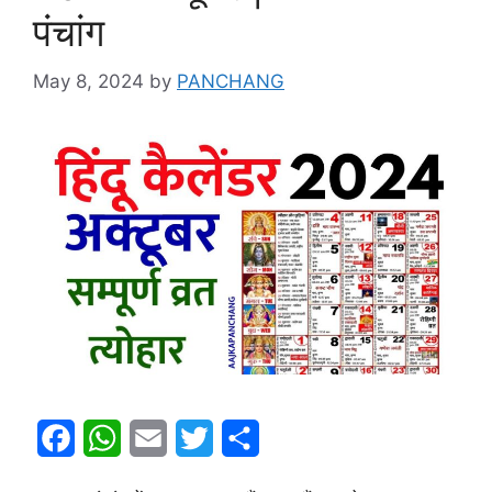
पंचांग
May 8, 2024
by
PANCHANG
F
W
E
T
S
a
h
m
w
h