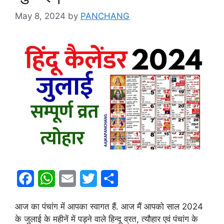
May 8, 2024
by
PANCHANG
F
W
E
T
S
a
h
m
w
h
आज का पंचांग में आपका स्वागत हैं. आज मैं आपको साल 2024
c
a
a
i
a
के जुलाई के महीनें में पड़ने वाले हिन्दू व्रत, त्यौहार एवं पंचांग के