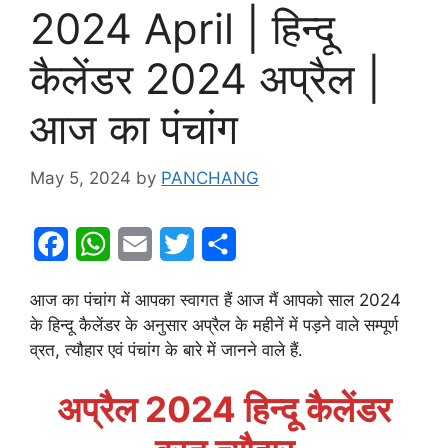
2024 April | हिन्दू
कैलेंडर 2024 अप्रैल |
आज का पंचांग
May 5, 2024
by
PANCHANG
F
W
E
T
S
a
h
m
w
h
आज का पंचांग में आपका स्वागत हैं आज मैं आपको साल 2024
c
a
a
i
a
के हिन्दू कैलेंडर के अनुसार अप्रैल के महीनें में पड़ने वाले सम्पूर्ण
e
t
i
t
r
व्रत, त्यौहार एवं पंचांग के बारे में जानने वाले हैं.
b
s
l
t
e
अप्रैल 2024 हिन्दू कैलेंडर
o
A
e
o
p
r