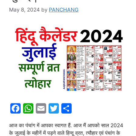
May 8, 2024
by
PANCHANG
F
W
E
T
S
a
h
m
w
h
आज का पंचांग में आपका स्वागत हैं. आज मैं आपको साल 2024
c
a
a
i
a
के जुलाई के महीनें में पड़ने वाले हिन्दू व्रत, त्यौहार एवं पंचांग के