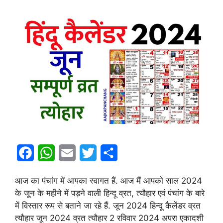
F
W
E
T
S
a
h
m
w
h
आज का पंचांग में आपका स्वागत हैं. आज मैं आपको साल 2024
c
a
a
i
a
के जून के महीने में पड़ने वाली हिन्दू व्रत, त्यौहार एवं पंचांग के बारे
e
t
i
t
r
में विस्तार रूप से बताने जा रहे हैं. जून 2024 हिन्दू कैलेंडर व्रत
त्यौहार जून 2024 व्रत त्यौहार 2 रविवार 2024 अपरा एकादशी
b
s
l
t
e